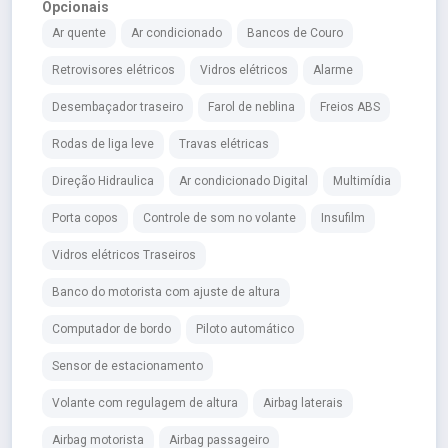
Opcionais
Ar quente
Ar condicionado
Bancos de Couro
Retrovisores elétricos
Vidros elétricos
Alarme
Desembaçador traseiro
Farol de neblina
Freios ABS
Rodas de liga leve
Travas elétricas
Direção Hidraulica
Ar condicionado Digital
Multimídia
Porta copos
Controle de som no volante
Insufilm
Vidros elétricos Traseiros
Banco do motorista com ajuste de altura
Computador de bordo
Piloto automático
Sensor de estacionamento
Volante com regulagem de altura
Airbag laterais
Airbag motorista
Airbag passageiro